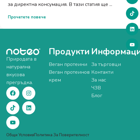
за директна консумация. В тази статия ще ...
Прочетете повече
Продукти
Информац
Природата в
Веган протеини
За търговци
натурална
Веган протеинов
Контакти
вкусова
крем
За нас
прегръдка.
ЧЗВ
Блог
Общи Условия
Политика За Поверителност