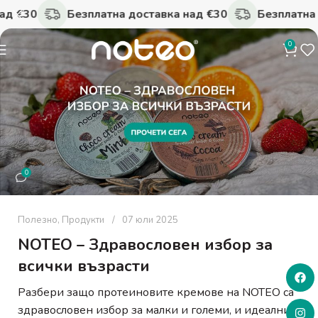
ад €30
Безплатна доставка над €30
Безплатна 
0
0
Полезно
,
Продукти
07 юли 2025
NOTEO – Здравословен избор за
всички възрасти
Разбери защо протеиновите кремове на NOTEO са
здравословен избор за малки и големи, и идеални