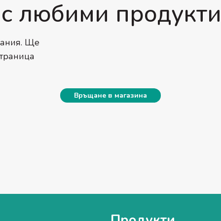
с любими продукти
лания. Ще
страница
Връщане в магазина
Продукти