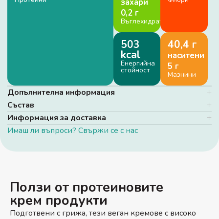
захари
0,2 г
Въглехидрати
503
40,4 г
kcal
наситени
Енергийна
5 г
стойност
Мазнини
Допълнителна информация
Състав
Информация за доставка
Имаш ли въпроси? Свържи се с нас
Ползи от протеиновите
крем продукти
Подготвени с грижа, тези веган кремове с високо