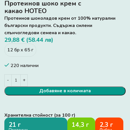
Протеинов шоко крем с
какао НОТЕО
Протеинов шоколадов крем от 100% натурални
български продукти. Съдържа смлени
слънчогледови семена и какао.
29,88 € (58.44 лв)
12 бр x 65 г
220 налични
Добавяне в количката
Хранителна стойност (за 100 г)
21 г
14,3 г
2,3 г
Протеини
Фибри