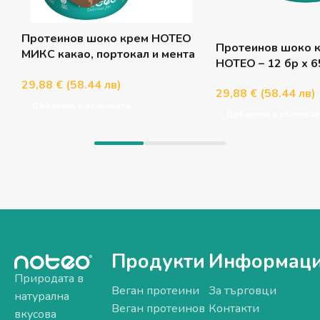
Протеинов шоко крем НОТЕО
Протеинов шоко к
МИКС какао, портокал и мента
НОТЕО – 12 бр x 6
– 12 бр x 65 г
29,88 € (58.44 лв)
29,88 € (58.44 лв)
Добавяне в количката
Добавяне в количкат
Продукти
Информац
Природата в
Веган протеини
За търговци
натурална
Веган протеинов
Контакти
вкусова