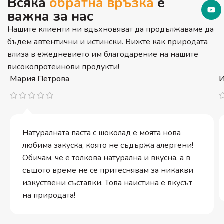
Всяка
обратна връзка
е
важна за нас
Нашите клиенти ни вдъхновяват да продължаваме да
бъдем автентични и истински. Вижте как природата
влиза в ежедневието им благодарение на нашите
високопротеинови продукти!
Мария Петрова
И
Натуралната паста с шоколад е моята нова
любима закуска, която не съдържа алергени!
Обичам, че е толкова натурална и вкусна, а в
същото време не се притеснявам за никакви
изкуствени съставки. Това наистина е вкусът
на природата!