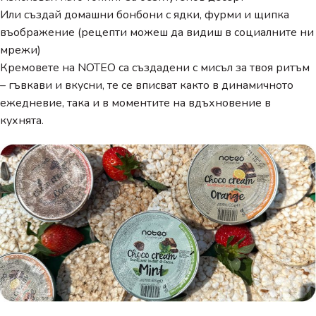
Или създай домашни бонбони с ядки, фурми и щипка
въображение (рецепти можеш да видиш в социалните ни
мрежи)
Кремовете на NOTEO са създадени с мисъл за твоя ритъм
– гъвкави и вкусни, те се вписват както в динамичното
ежедневие, така и в моментите на вдъхновение в
кухнята.