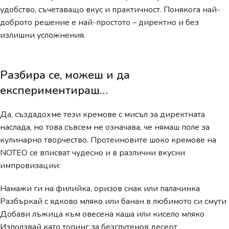
удобство, съчетаващо вкус и практичност. Понякога най-
доброто решение е най-простото – директно и без
излишни усложнения.
Разбира се, можеш и да
експериментираш…
Да, създадохме тези кремове с мисъл за директната
наслада, но това съвсем не означава, че нямаш поле за
кулинарно творчество. Протеиновите шоко кремове на
NOTEO се вписват чудесно и в различни вкусни
импровизации:
Намажи ги на филийка, оризов снак или палачинка
Разбъркай с ядково мляко или банан в любимото си смути
Добави лъжица към овесена каша или кисело мляко
Използвай като топинг за безглутенов десерт