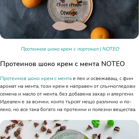
Протеинов шоко крем с портокал | NOTEO
Протеинов шоко крем с мента NOTEO
Протеинов шоко крем с мента
е лек и освежаващ, с фин
аромат на мента, този крем е направен от слънчогледови
семена и масло от мента, без добавена захар и алергени.
Идеален е за всички, които търсят нещо различно и по-
леко, но все така богато на протеини и полезни вещества.