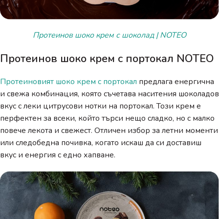
Протеинов шоко крем с шоколад | NOTEO
Протеинов шоко крем с портокал NOTEO
Протеиновият шоко крем с портокал
предлага енергична
и свежа комбинация, която съчетава наситения шоколадов
вкус с леки цитрусови нотки на портокал. Този крем е
перфектен за всеки, който търси нещо сладко, но с малко
повече лекота и свежест. Отличен избор за летни моменти
или следобедна почивка, когато искаш да си доставиш
вкус и енергия с едно хапване.