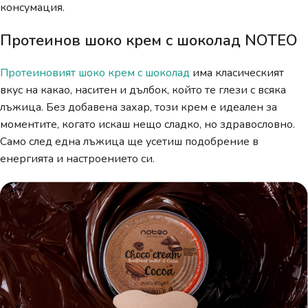
консумация.
Протеинов шоко крем с шоколад NOTEO
Протеиновият шоко крем с шоколад
има класическият
вкус на какао, наситен и дълбок, който те глези с всяка
лъжица. Без добавена захар, този крем е идеален за
моментите, когато искаш нещо сладко, но здравословно.
Само след една лъжица ще усетиш подобрение в
енергията и настроението си.