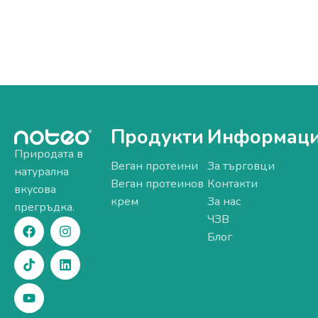
Продукти
Информац
Природата в
Веган протеини
За търговци
натурална
Веган протеинов
Контакти
вкусова
крем
За нас
прегръдка.
ЧЗВ
Блог