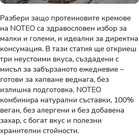
Разбери защо протеиновите кремове
на NOTEO са здравословен избор за
малки и големи, и идеални за директна
консумация. В тази статия ще откриеш
три неустоими вкуса, създадени с
мисъл за забързаното ежедневие –
готови за хапване веднага, без
излишна подготовка. NOTEO
комбинира натурални съставки, 100%
веган, без алергени и без добавена
захар, с богат вкус и полезни
хранителни стойности.